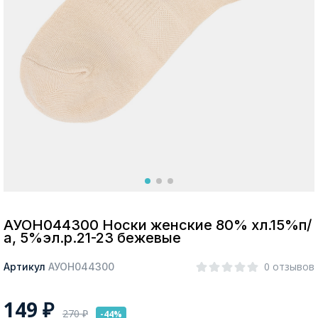
Москва
Да, все верно
Изменить город
О компании
Покупателям
АУОН044300 Носки женские 80% хл.15%п/
а, 5%эл.р.21-23 бежевые
0 отзывов
Артикул
АУОН044300
149
₽
270
₽
-44%