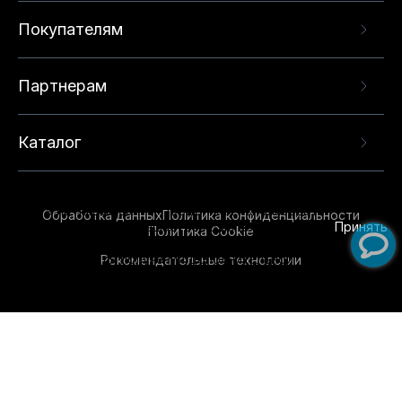
Покупателям
Партнерам
Каталог
Данный веб-сайт использует cookie-файлы и
рекомендательные технологии в целях
предоставления вам лучшего пользовательского
опыта на нашем сайте. Продолжая использовать
Обработка данных
Политика конфиденциальности
данный сайт, вы соглашаетесь с использованием
Принять
Политика Cookie
нами
cookie-файлов
и рекомендательных
Рекомендательные технологии
технологий. Для получения дополнительной
информации см.
Условия предоставления
рекомендательных технологий
.
Обувь для всей семьи!