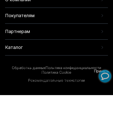
Покупателям
Партнерам
Каталог
Данный веб-сайт использует cookie-файлы и
рекомендательные технологии в целях
предоставления вам лучшего пользовательского
опыта на нашем сайте. Продолжая использовать
Обработка данных
Политика конфиденциальности
данный сайт, вы соглашаетесь с использованием
Принять
Политика Cookie
нами
cookie-файлов
и рекомендательных
Рекомендательные технологии
технологий. Для получения дополнительной
информации см.
Условия предоставления
рекомендательных технологий
.