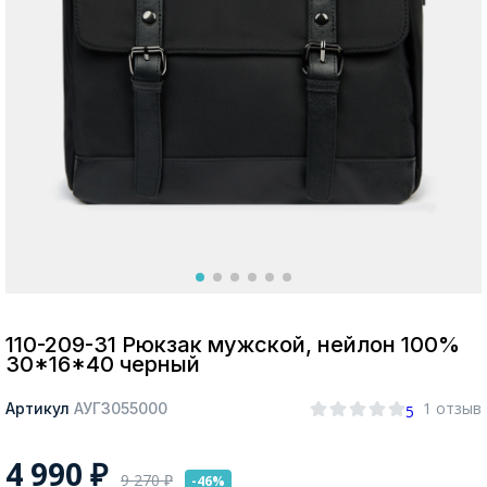
Москва
Да, все верно
Изменить город
О компании
Покупателям
110-209-31 Рюкзак мужской, нейлон 100%
30*16*40 черный
1 отзыв
Артикул
АУГЗ055000
5
4 990
₽
9 270
₽
-46%