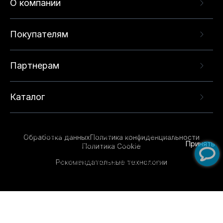
О компании
Покупателям
Партнерам
Каталог
Данный веб-сайт использует cookie-файлы и
рекомендательные технологии в целях
предоставления вам лучшего пользовательского
опыта на нашем сайте. Продолжая использовать
Обработка данных
Политика конфиденциальности
данный сайт, вы соглашаетесь с использованием
Принять
Политика Cookie
нами
cookie-файлов
и рекомендательных
Рекомендательные технологии
технологий. Для получения дополнительной
информации см.
Условия предоставления
рекомендательных технологий
.