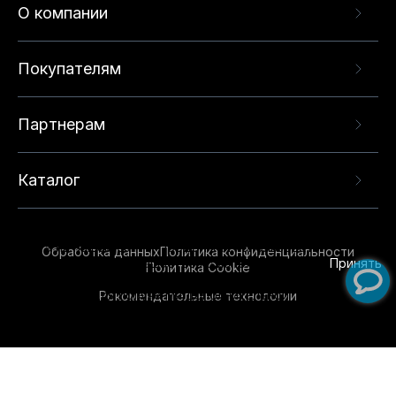
О компании
Покупателям
Партнерам
Каталог
Данный веб-сайт использует cookie-файлы и
рекомендательные технологии в целях
предоставления вам лучшего пользовательского
опыта на нашем сайте. Продолжая использовать
Обработка данных
Политика конфиденциальности
данный сайт, вы соглашаетесь с использованием
Принять
Политика Cookie
нами
cookie-файлов
и рекомендательных
Рекомендательные технологии
технологий. Для получения дополнительной
информации см.
Условия предоставления
рекомендательных технологий
.