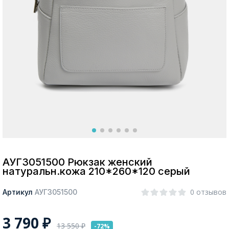
Москва
Да, все верно
Изменить город
О компании
Покупателям
АУГЗ051500 Рюкзак женский
натуральн.кожа 210*260*120 серый
0 отзывов
Артикул
АУГЗ051500
3 790
₽
13 550
₽
-72%