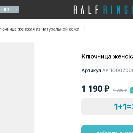
лючница женская из натуральной кожи
Ключница женска
Артикул
АУГЮ00700
1 190
₽
1 700
₽
1+1