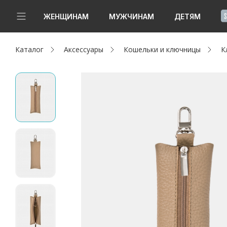
!
ЖЕНЩИНАМ
МУЖЧИНАМ
ДЕТЯМ
Каталог
Аксессуары
Кошельки и ключницы
К
Новинки
Да, все верно
Изменить город
Женщинам
Мужчинам
Детям
Капсула
Аутлет
Акции / Новости
Адреса магазинов