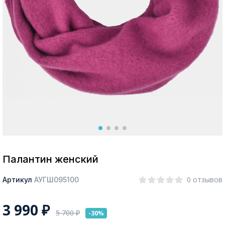
Москва
Да, все верно
Изменить город
О компании
Покупателям
Палантин женский
0 отзывов
Артикул
АУГШ095100
3 990
₽
5 700
₽
-30%