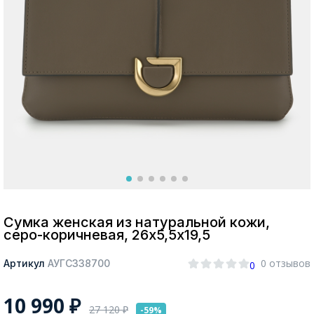
Москва
Да, все верно
Изменить город
О компании
Покупателям
Сумка женская из натуральной кожи,
серо-коричневая, 26х5,5х19,5
0 отзывов
Артикул
АУГС338700
0
10 990
₽
27 120
₽
-59%