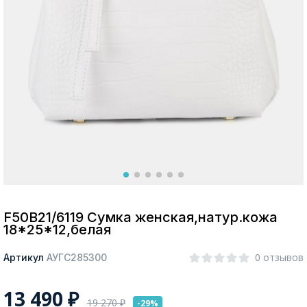
Москва
Да, все верно
Изменить город
О компании
Покупателям
F50B21/6119 Сумка женская,натур.кожа
18*25*12,белая
0 отзывов
Артикул
АУГС285300
13 490
₽
19 270
₽
-29%