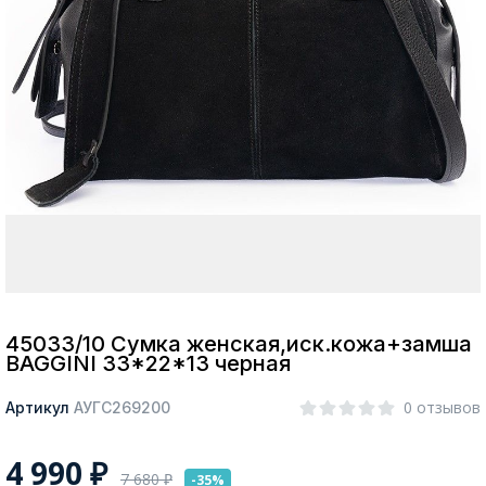
Москва
Да, все верно
Изменить город
О компании
Покупателям
45033/10 Сумка женская,иск.кожа+замша
BAGGINI 33*22*13 черная
0 отзывов
Артикул
АУГС269200
4 990
₽
7 680
₽
-35%