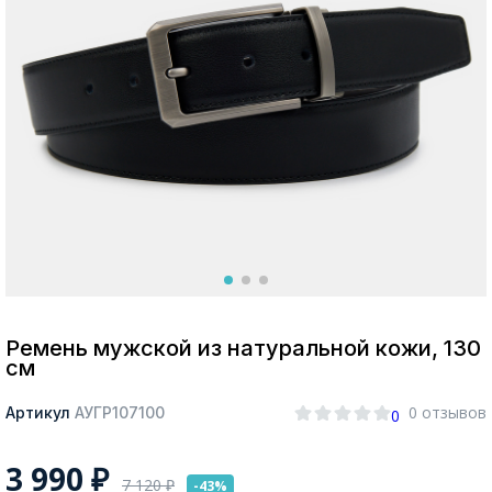
Москва
Да, все верно
Изменить город
О компании
Покупателям
Ремень мужской из натуральной кожи, 130
см
0 отзывов
Артикул
АУГР107100
0
3 990
₽
7 120
₽
-43%