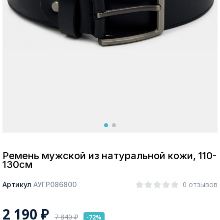
Москва
Да, все верно
Изменить город
О компании
Покупателям
Ремень мужской из натуральной кожи, 110-
130см
0 отзывов
Артикул
АУГР086800
2 190
₽
7 840
₽
-72%