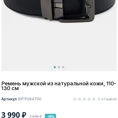
Москва
Да, все верно
Изменить город
О компании
Покупателям
Ремень мужской из натуральной кожи, 110-
130 см
0 отзывов
Артикул
АУГР084700
3 990
₽
7 840
₽
-49%