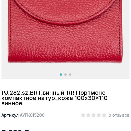
Москва
Да, все верно
Изменить город
О компании
Покупателям
PJ.282.sz.BRT.винный-RR Портмоне
компактное натур. кожа 100x30x110
винное
0 отзывов
Артикул
АУГК015200