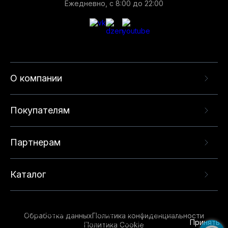
Ежедневно, с 8:00 до 22:00
О компании
Покупателям
Партнерам
Каталог
Данный веб-сайт использует cookie-файлы и
рекомендательные технологии в целях
предоставления вам лучшего пользовательского
опыта на нашем сайте. Продолжая использовать
Обработка данных
Политика конфиденциальности
данный сайт, вы соглашаетесь с использованием
Принять
Политика Cookie