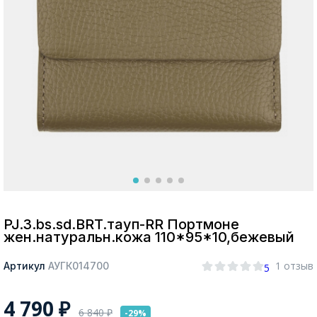
Москва
Да, все верно
Изменить город
О компании
Покупателям
PJ.3.bs.sd.BRT.тауп-RR Портмоне
жен.натуральн.кожа 110*95*10,бежевый
1 отзыв
Артикул
АУГК014700
5
4 790
₽
6 840
₽
-29%