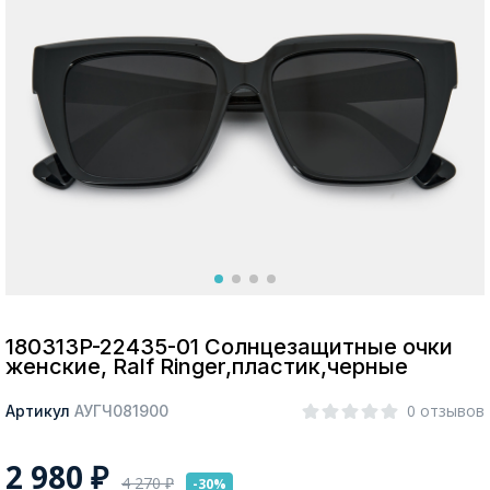
Москва
Да, все верно
Изменить город
О компании
Покупателям
180313P-22435-01 Солнцезащитные очки
женские, Ralf Ringer,пластик,черные
0 отзывов
Артикул
АУГЧ081900
2 980
₽
4 270
₽
-30%