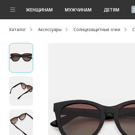
!
ЖЕНЩИНАМ
МУЖЧИНАМ
ДЕТЯМ
Каталог
Аксессуары
Солнцезащитные очки
С
Новинки
Да, все верно
Изменить город
Женщинам
Мужчинам
Детям
Капсула
Аутлет
Акции / Новости
Адреса магазинов