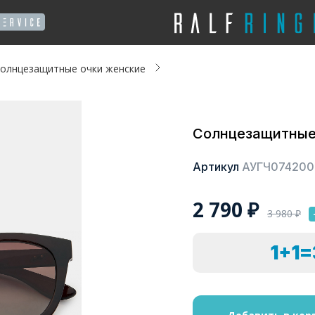
олнцезащитные очки женские
Солнцезащитные
Артикул
АУГЧ074200
2 790
₽
3 980
₽
1+1