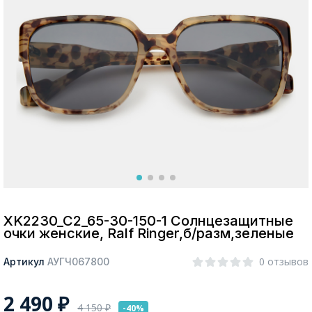
Москва
Да, все верно
Изменить город
О компании
Покупателям
XK2230_C2_65-30-150-1 Солнцезащитные
очки женские, Ralf Ringer,б/разм,зеленые
0 отзывов
Артикул
АУГЧ067800
2 490
₽
4 150
₽
-40%