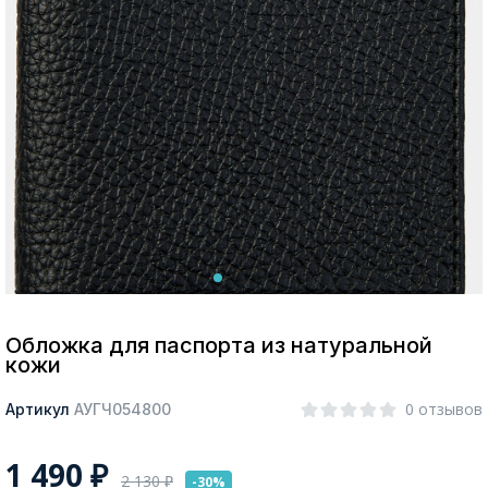
Москва
Да, все верно
Изменить город
О компании
Покупателям
Обложка для паспорта из натуральной
кожи
0 отзывов
Артикул
АУГЧ054800
1 490
₽
2 130
₽
-30%