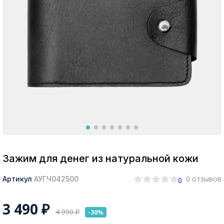
Москва
Да, все верно
Изменить город
О компании
Покупателям
Зажим для денег из натуральной кожи
0 отзывов
Артикул
АУГЧ042500
0
3 490
₽
4 990
₽
-30%