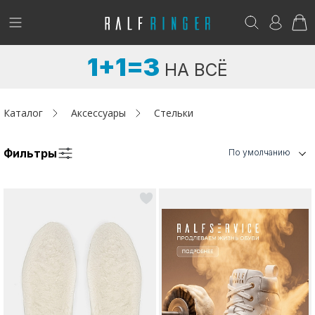
!
Возникли вопросы? -
club@ralf.ru
1+1=3
НА ВСЁ
Новинки
Женщинам
Каталог
Аксессуары
Стельки
Мужчинам
Фильтры
По умолчанию
Детям
Капсула
Аутлет
Акции / Новости
Адреса магазинов