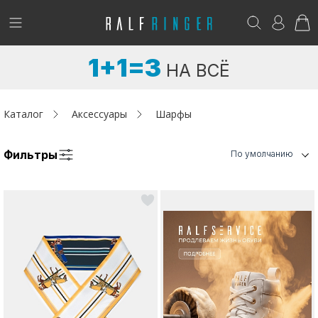
!
Возникли вопросы? -
club@ralf.ru
1+1=3
НА ВСЁ
Новинки
Женщинам
Каталог
Аксессуары
Шарфы
Мужчинам
Фильтры
По умолчанию
Детям
Капсула
Аутлет
Акции / Новости
Адреса магазинов