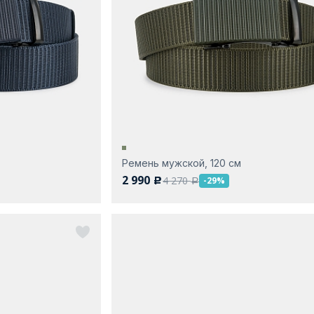
Ремень мужской, 120 см
2 990
4 270
-29%
c
a