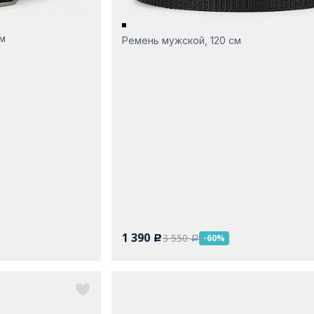
см
Ремень мужской, 120 см
1 390
3 550
-60%
c
a