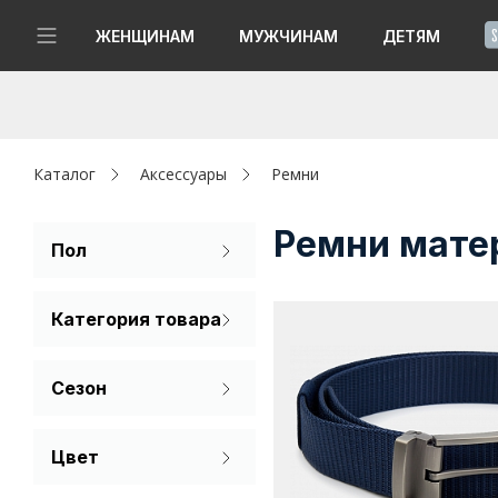
!
ЖЕНЩИНАМ
МУЖЧИНАМ
ДЕТЯМ
Новинки
Да, все верно
Изменить город
Женщинам
Каталог
Аксессуары
Ремни
Мужчинам
Ремни мате
Пол
Мужской
Детям
Категория товара
Капсула
Ремень
Сезон
Аутлет
Лето
Акции / Новости
Цвет
Бежевый
Адреса магазинов