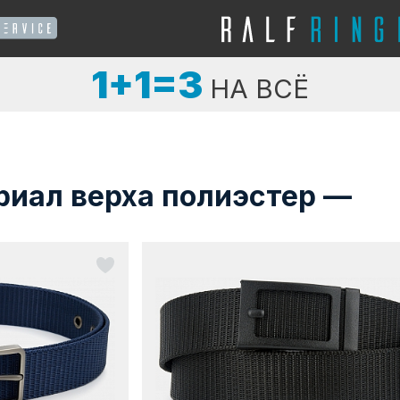
1+1=3
НА ВСЁ
риал верха полиэстер —