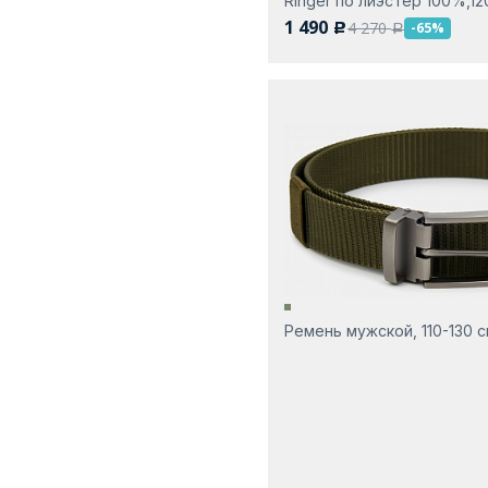
Ringer по лиэстер 100%,12
1 490
4 270
-65%
c
a
Ремень мужской, 110-130 