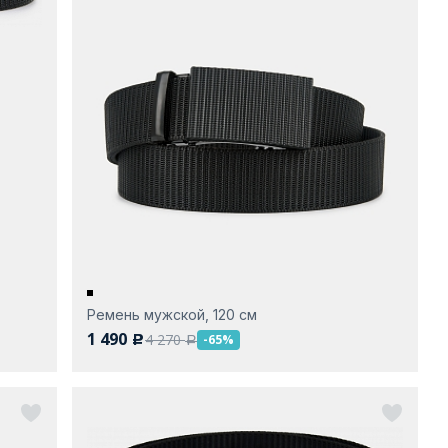
Ремень мужской, 120 см
1 490
4 270
-65%
c
a