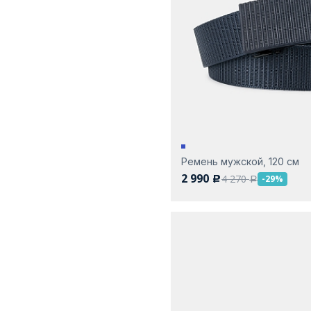
Ремень мужской, 120 см
2 990
4 270
-29%
c
a