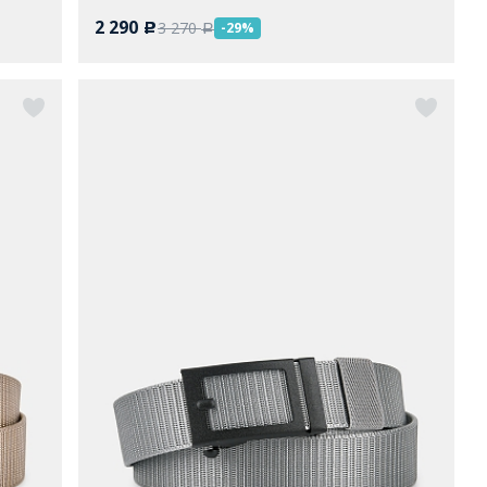
2 290
3 270
-29%
c
a