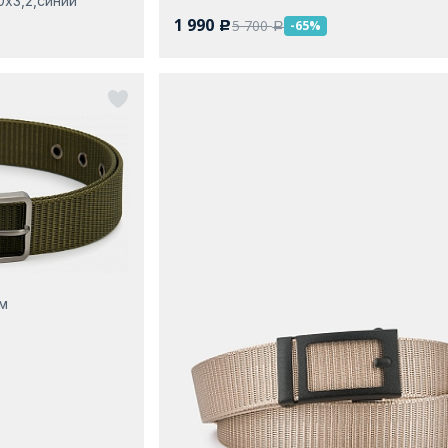
0х3,2,синий
1 990
5 700
-65%
c
a
см