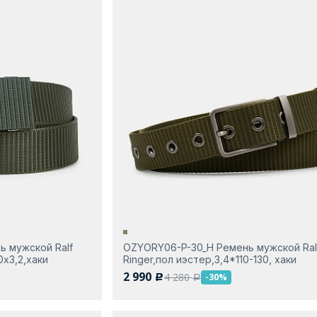
ь мужской Ralf
OZYORY06-P-30_Н Ремень мужской Ral
0х3,2,хаки
Ringer,пол иэстер,3,4*110-130, хаки
2 990
4 280
-30%
c
a