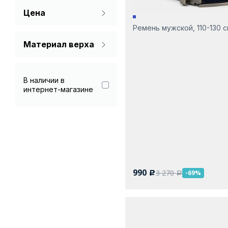
Цена
Серый
Ремень мужской, 110-130 
Синий
Материал верха
90% полиэстер,
Хаки
10% полиуретан
В наличии в
Черный
Искусственная
интернет-магазине
кожа
Натуральная кожа
Полиуретан
Полиуретан 10%
Полиэстер
990
3 270
-69%
c
a
Полиэстер 90%
Полиэстер,
натуральная кожа