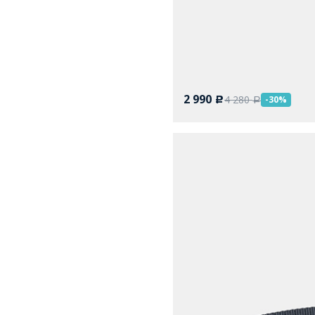
2 990
4 280
-30%
c
a