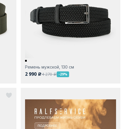
Ремень мужской, 130 см
2 990
4 270
-29%
c
a