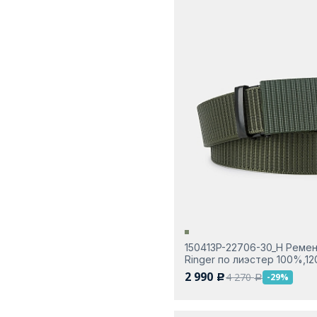
150413P-22706-30_Н Ремен
Ringer по лиэстер 100%,12
2 990
4 270
-29%
c
a