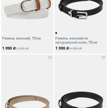
Москва
Ремень женский, 115см
Ремень женский из
натуральной кожи, 115см
Да, все верно
Изменить город
1 990
1 990
2 850
4 980
c
c
a
a
О компании
Покупателям