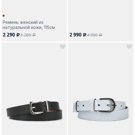
Ремень женский из
натуральной кожи, 115см
2 290
2 990
3 280
4 980
c
c
a
a