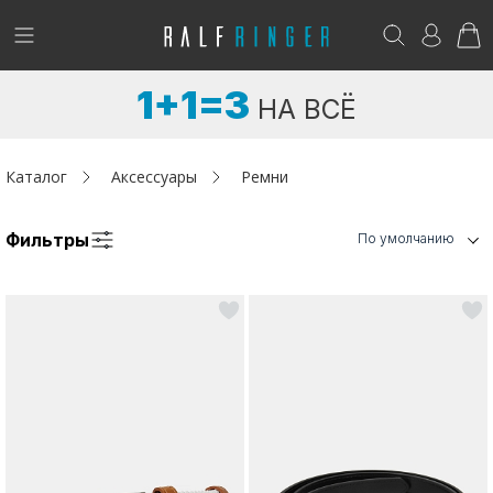
!
Возникли вопросы? -
club@ralf.ru
1+1=3
НА ВСЁ
Новинки
Женщинам
Каталог
Аксессуары
Ремни
Мужчинам
Фильтры
По умолчанию
Детям
Капсула
Аутлет
Акции / Новости
Адреса магазинов