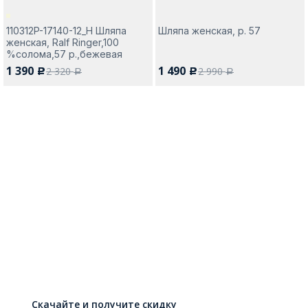
110312P-17140-12_Н Шляпа
Шляпа женская, р. 57
женская, Ralf Ringer,100
%солома,57 р.,бежевая
1 390
1 490
2 320
2 990
c
c
a
a
Скачайте и получите скидку