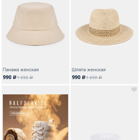
Панама женская
Шляпа женская
990
990
1 650
1 650
c
c
a
a