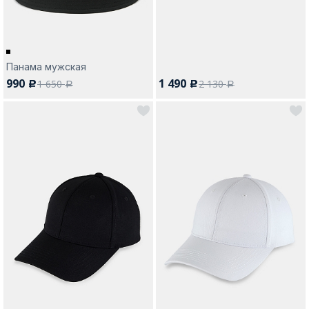
Панама мужская
990
1 490
1 650
2 130
c
c
a
a
Москва
Да, все верно
Изменить город
О компании
Покупателям