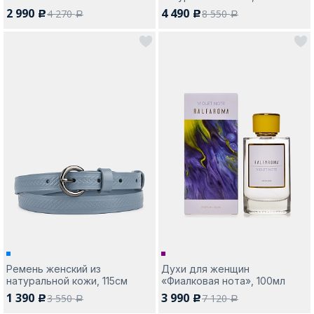
2 990
4 490
4 270
8 550
c
c
a
a
Ремень женский из
Духи для женщин
натуральной кожи, 115см
«Фиалковая нота», 100мл
1 390
3 990
3 550
7 120
c
c
a
a