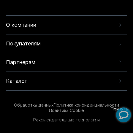
О компании
Покупателям
Партнерам
Каталог
Данный веб-сайт использует cookie-файлы и
рекомендательные технологии в целях
предоставления вам лучшего пользовательского
опыта на нашем сайте. Продолжая использовать
Обработка данных
Политика конфиденциальности
данный сайт, вы соглашаетесь с использованием
Принять
Политика Cookie
нами
cookie-файлов
и рекомендательных
Рекомендательные технологии
технологий. Для получения дополнительной
информации см.
Условия предоставления
рекомендательных технологий
.