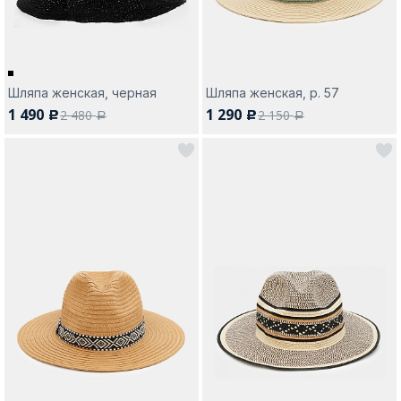
Шляпа женская, черная
Шляпа женская, р. 57
1 490
1 290
2 480
2 150
c
c
a
a