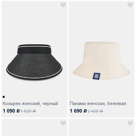
Козырек женский, черный
Панама женская, бежевая
1 090
1 690
1 820
2 420
c
c
a
a