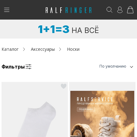
!
Возникли вопросы? -
club@ralf.ru
1+1=3
НА ВСЁ
Новинки
Женщинам
Каталог
Аксессуары
Носки
Мужчинам
Фильтры
По умолчанию
Детям
Капсула
Аутлет
Акции / Новости
Адреса магазинов