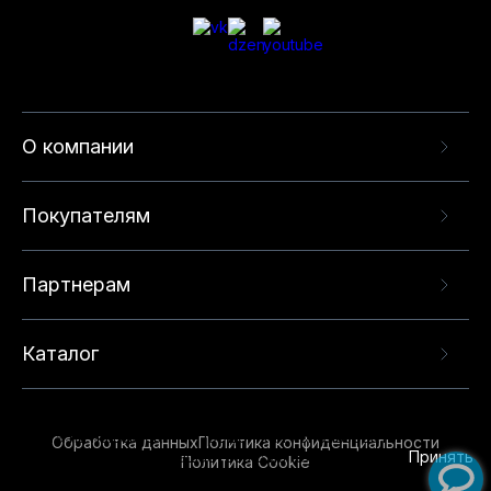
О компании
Покупателям
Партнерам
Каталог
Данный веб-сайт использует cookie-файлы и
рекомендательные технологии в целях
предоставления вам лучшего пользовательского
опыта на нашем сайте. Продолжая использовать
Обработка данных
Политика конфиденциальности
данный сайт, вы соглашаетесь с использованием
Принять
Политика Cookie
нами
cookie-файлов
и рекомендательных