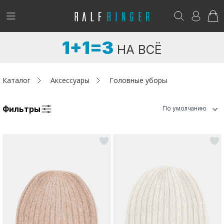
!
Возникли вопросы? -
club@ralf.ru
1+1=3
НА ВСЁ
Новинки
Женщинам
Каталог
Аксессуары
Головные уборы
Мужчинам
Фильтры
По умолчанию
Детям
Капсула
Аутлет
Акции / Новости
Адреса магазинов