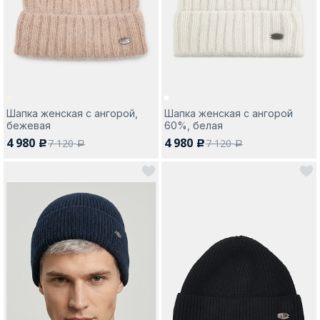
Москва
Шапка женская с ангорой,
Шапка женская с ангорой
бежевая
60%, белая
Да, все верно
Изменить город
4 980
4 980
7 120
7 120
c
c
a
a
О компании
Покупателям