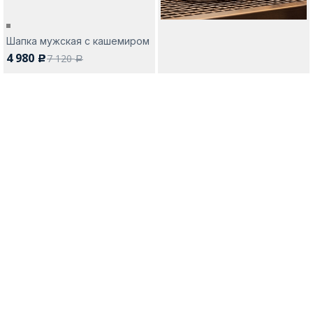
Шапка мужская с кашемиром
4 980
7 120
c
a