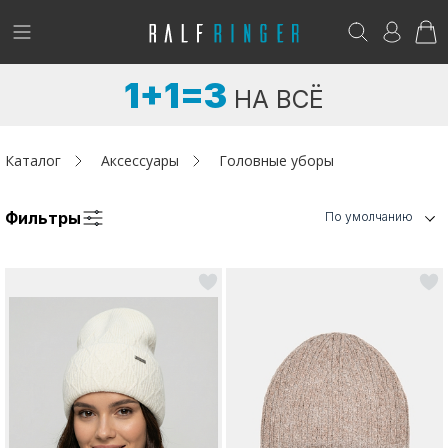
!
Возникли вопросы? -
club@ralf.ru
1+1=3
НА ВСЁ
Новинки
Женщинам
Каталог
Аксессуары
Головные уборы
Мужчинам
Фильтры
По умолчанию
Детям
Капсула
Аутлет
Акции / Новости
Адреса магазинов