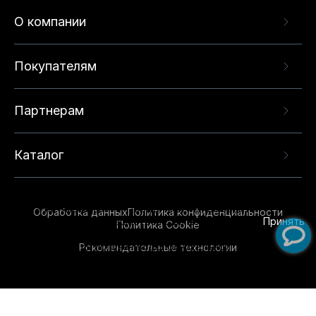
О компании
Покупателям
Партнерам
Каталог
Данный веб-сайт использует cookie-файлы и
рекомендательные технологии в целях
предоставления вам лучшего пользовательского
опыта на нашем сайте. Продолжая использовать
Обработка данных
Политика конфиденциальности
данный сайт, вы соглашаетесь с использованием
Принять
Политика Cookie
нами
cookie-файлов
и рекомендательных
Рекомендательные технологии
технологий. Для получения дополнительной
информации см.
Условия предоставления
рекомендательных технологий
.