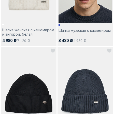
Шапка женская с кашемиром
Шапка мужская с кашемиром
и ангорой, белая
4 980
3 480
7 120
4 980
c
c
a
a