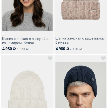
Москва
Шапка женская с кашемиром,
Шапка женская с ангорой и
бежевая
кашемиром, белая
Да, все верно
Изменить город
4 980
4 980
7 120
7 120
c
c
a
a
О компании
Покупателям