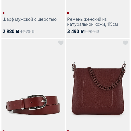
Шарф мужской с шерстью
Ремень женский из
натуральной кожи, 115см
2 980
3 490
4 270
5 700
c
c
a
a