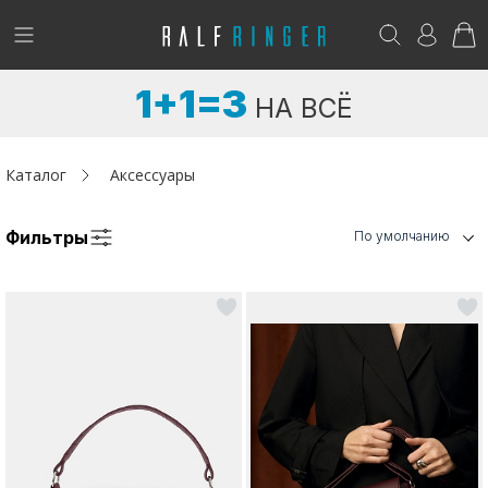
!
Возникли вопросы? -
club@ralf.ru
1+1=3
НА ВСЁ
Новинки
Женщинам
Каталог
Аксессуары
Мужчинам
Фильтры
По умолчанию
Детям
Капсула
Аутлет
Акции / Новости
Адреса магазинов