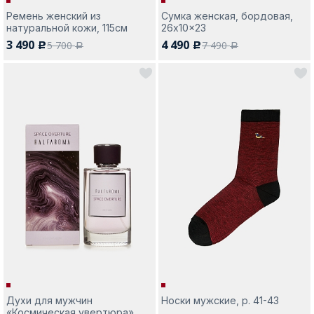
Ремень женский из
Сумка женская, бордовая,
натуральной кожи, 115см
26x10x23
3 490
4 490
5 700
7 490
c
c
a
a
Духи для мужчин
Носки мужские, р. 41-43
«Космическая увертюра»,