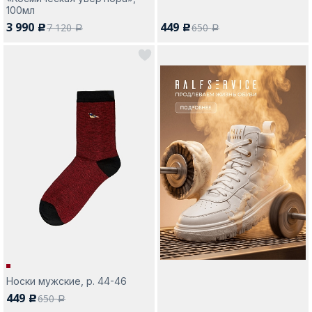
100мл
3 990
449
7 120
650
c
c
a
a
Носки мужские, р. 44-46
449
650
c
a