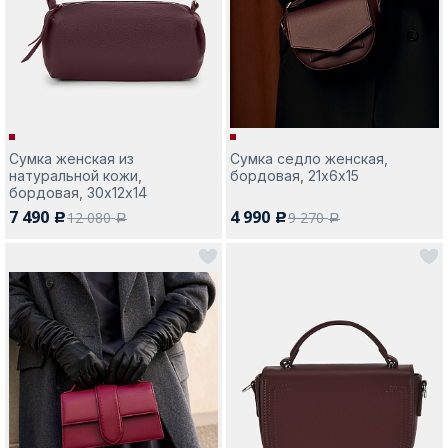
Москва
Сумка женская из
Сумка седло женская,
натуральной кожи,
бордовая, 21х6х15
Да, все верно
Изменить город
бордовая, 30х12х14
7 490
4 990
12 080
9 270
c
c
a
a
О компании
Покупателям