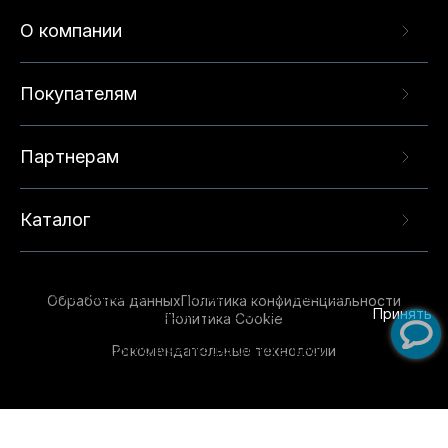
О компании
Покупателям
Партнерам
Каталог
Данный веб-сайт использует cookie-файлы и
рекомендательные технологии в целях
предоставления вам лучшего пользовательского
опыта на нашем сайте. Продолжая использовать
Обработка данных
Политика конфиденциальности
данный сайт, вы соглашаетесь с использованием
Принять
Политика Cookie
нами
cookie-файлов
и рекомендательных
Рекомендательные технологии
технологий. Для получения дополнительной
информации см.
Условия предоставления
рекомендательных технологий
.