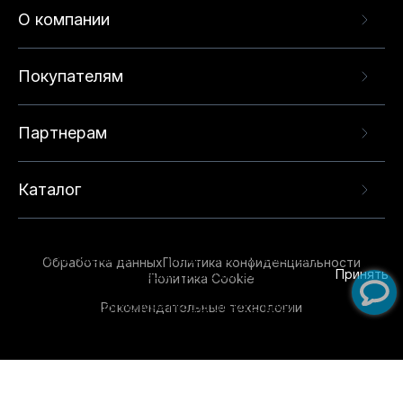
О компании
Покупателям
Партнерам
Каталог
Данный веб-сайт использует cookie-файлы и
рекомендательные технологии в целях
предоставления вам лучшего пользовательского
опыта на нашем сайте. Продолжая использовать
Обработка данных
Политика конфиденциальности
данный сайт, вы соглашаетесь с использованием
Принять
Политика Cookie
нами
cookie-файлов
и рекомендательных
Рекомендательные технологии
технологий. Для получения дополнительной
информации см.
Условия предоставления
рекомендательных технологий
.