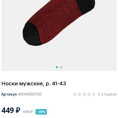
Москва
Да, все верно
Изменить город
О компании
Покупателям
Носки мужские, р. 41-43
0 отзывов
Артикул
АУОН059700
449
₽
650
₽
-30%