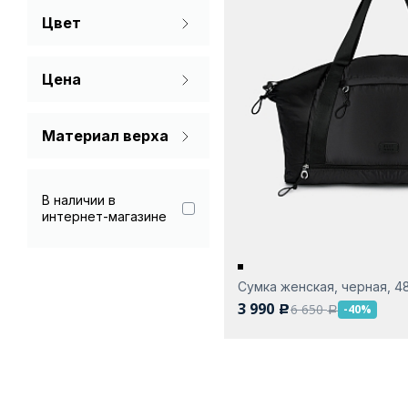
Цвет
Поясная сумка
Черный
Рюкзак
Цена
Спортивная
Сумка для
Материал верха
ноутбука
Полиэстер
Сумка с ручками
В наличии в
Сумка через плечо
интернет-магазине
Сэдл
Сэтчел
Сумка женская, черная, 4
3 990
6 650
-40%
Тоут
c
a
Хобо