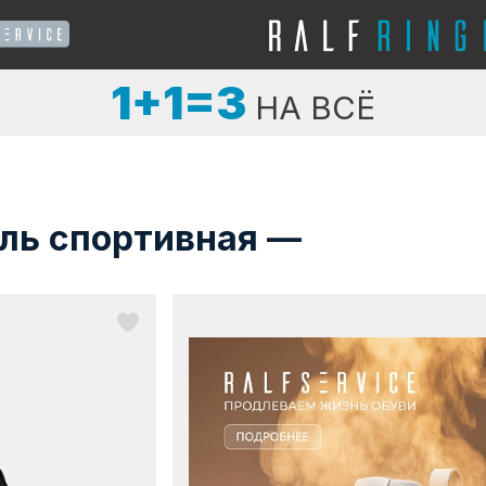
1+1=3
НА ВСЁ
ль спортивная —