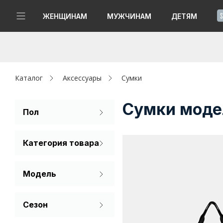
!
ЖЕНЩИНАМ
МУЖЧИНАМ
ДЕТЯМ
Новинки
Да, все верно
Изменить город
Женщинам
Каталог
Аксессуары
Сумки
Мужчинам
Сумки моде
Пол
Женский
Детям
Категория товара
Капсула
Сумка
Модель
Аутлет
Багет
Акции / Новости
Сезон
Клатч
Лето
Адреса магазинов
Кросс-боди