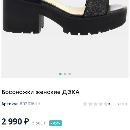
Москва
Да, все верно
Изменить город
О компании
Покупателям
Босоножки женские ДЭКА
1 отзыв
Артикул
893016ЧН
5
2 990
₽
5 500
₽
-45%