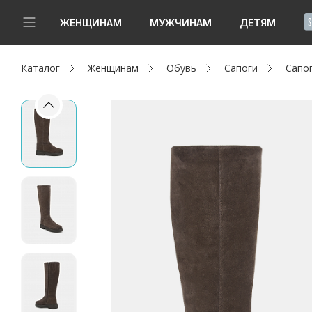
!
ЖЕНЩИНАМ
МУЖЧИНАМ
ДЕТЯМ
Каталог
Женщинам
Обувь
Сапоги
Сапо
Новинки
Да, все верно
Изменить город
Женщинам
Мужчинам
Детям
Капсула
Аутлет
Акции / Новости
Адреса магазинов