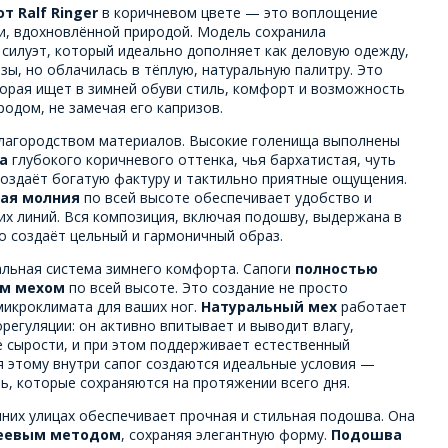
т Ralf Ringer
в коричневом цвете — это воплощение
и, вдохновлённой природой. Модель сохранила
 силуэт, который идеально дополняет как деловую одежду,
зы, но облачилась в тёплую, натуральную палитру. Это
орая ищет в зимней обуви стиль, комфорт и возможность
родом, не замечая его капризов.
лагородством материалов. Высокие голенища выполнены
а
глубокого коричневого оттенка, чья бархатистая, чуть
создаёт богатую фактуру и тактильно приятные ощущения.
ая молния
по всей высоте обеспечивает удобство и
их линий. Вся композиция, включая подошву, выдержана в
о создаёт цельный и гармоничный образ.
альная система зимнего комфорта. Сапоги
полностью
ым мехом
по всей высоте. Это создание не просто
микроклимата для ваших ног.
Натуральный мех
работает
регуляции: он активно впитывает и выводит влагу,
сырости, и при этом поддерживает естественный
я этому внутри сапог создаются идеальные условия —
ть, которые сохраняются на протяжении всего дня.
них улицах обеспечивает прочная и стильная подошва. Она
еевым методом
, сохраняя элегантную форму.
Подошва