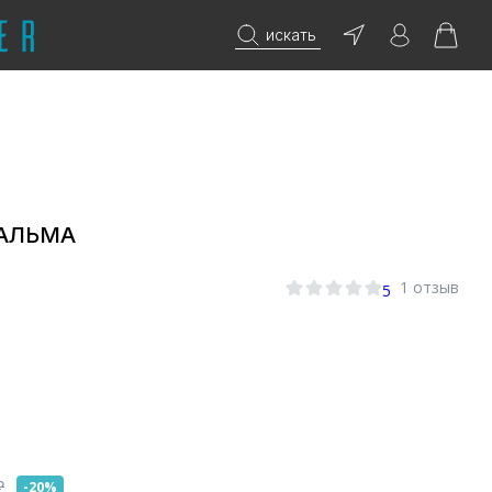
искать
 АЛЬМА
1 отзыв
5
₽
-20%