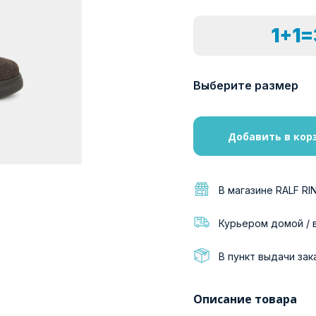
1+1
Выберите размер
Добавить в кор
В магазине RALF RI
Курьером домой / 
В пункт выдачи зак
Описание товара