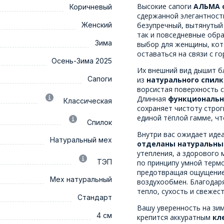
Высокие сапоги
АЛЬМА о
Коричневый
сдержанной элегантност
Женский
безупречный, вытянутый
так и повседневные обра
Зима
выбор для женщины, кот
оставаться на связи с го
Осень-Зима 2025
Их внешний вид дышит б
Сапоги
из
натурального спилк
ворсистая поверхность 
Длинная
функциональн
Классическая
сохраняет чистоту строг
единой тёплой гамме, чт
Спилок
Внутри вас ожидает иде
Натуральный мех
отделаны натуральн
утепления, а здорового 
ТЭП
по принципу умной термо
предотвращая ощущение 
Мех натуральный
воздухообмен. Благодар
тепло, сухость и свежес
Стандарт
Вашу уверенность на зим
4 см
крепится аккуратным
кл