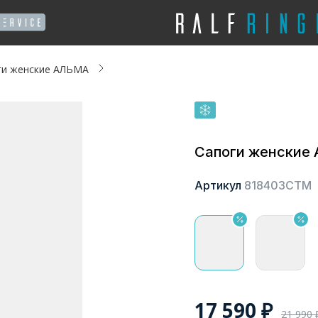
ги женские АЛЬМА
Сапоги женские
Артикул
818403СТМ
17 590
₽
21 990