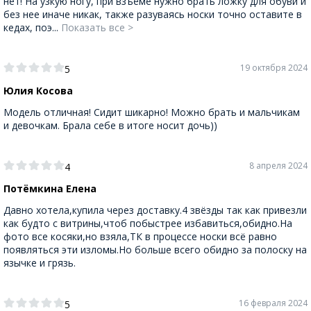
нет! На узкую ногу, при взъёме нужно брать ложку для обуви и
без нее иначе никак, также разуваясь носки точно оставите в
кедах, поэ...
Показать все >
19 октября 2024
5
Юлия Косова
Модель отличная! Сидит шикарно! Можно брать и мальчикам
и девочкам. Брала себе в итоге носит дочь))
8 апреля 2024
4
Потёмкина Елена
Давно хотела,купила через доставку.4 звёзды так как привезли
как будто с витрины,чтоб побыстрее избавиться,обидно.На
фото все косяки,но взяла,ТК в процессе носки всё равно
появляться эти изломы.Но больше всего обидно за полоску на
язычке и грязь.
16 февраля 2024
5