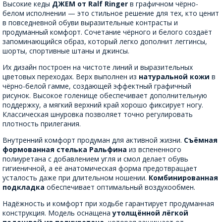
Высокие кеды
ДЖЕМ от Ralf Ringer
в графичном чёрно-
белом исполнении — это стильное решение для тех, кто ценит
в повседневной обуви выразительные контрасты и
продуманный комфорт. Сочетание чёрного и белого создаёт
запоминающийся образ, который легко дополнит леггинсы,
шорты, спортивные штаны и джинсы.
Их дизайн построен на чистоте линий и выразительных
цветовых переходах. Верх выполнен из
натуральной кожи
в
чёрно-белой гамме, создающей эффектный графичный
рисунок. Высокое голенище обеспечивает дополнительную
поддержку, а мягкий верхний край хорошо фиксирует ногу.
Классическая шнуровка позволяет точно регулировать
плотность прилегания.
Внутренний комфорт продуман для активной жизни.
Съёмная
формованная стелька Ральфина
из вспененного
полиуретана с добавлением угля и смол делает обувь
гигиеничной, а её анатомическая форма предотвращает
усталость даже при длительном ношении.
Комбинированная
подкладка
обеспечивает оптимальный воздухообмен.
Надёжность и комфорт при ходьбе гарантирует продуманная
конструкция. Модель оснащена
утолщённой лёгкой