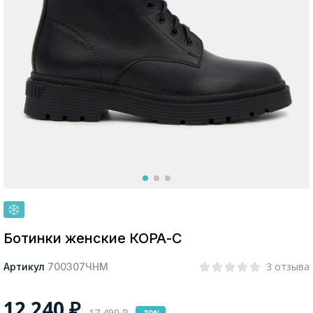
Москва
Да, все верно
Изменить город
О компании
Покупателям
Ботинки женские КОРА-С
3 отзыва
Артикул
700307ЧНМ
12 240
₽
17 490
₽