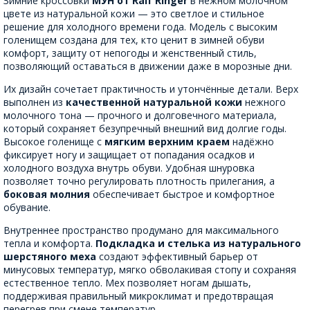
Зимние кроссовки
МУН от Ralf Ringer
в нежном молочном
цвете из натуральной кожи — это светлое и стильное
решение для холодного времени года. Модель с высоким
голенищем создана для тех, кто ценит в зимней обуви
комфорт, защиту от непогоды и женственный стиль,
позволяющий оставаться в движении даже в морозные дни.
Их дизайн сочетает практичность и утончённые детали. Верх
выполнен из
качественной натуральной кожи
нежного
молочного тона — прочного и долговечного материала,
который сохраняет безупречный внешний вид долгие годы.
Высокое голенище с
мягким верхним краем
надёжно
фиксирует ногу и защищает от попадания осадков и
холодного воздуха внутрь обуви. Удобная шнуровка
позволяет точно регулировать плотность прилегания, а
боковая молния
обеспечивает быстрое и комфортное
обувание.
Внутреннее пространство продумано для максимального
тепла и комфорта.
Подкладка и стелька из натурального
шерстяного меха
создают эффективный барьер от
минусовых температур, мягко обволакивая стопу и сохраняя
естественное тепло. Мех позволяет ногам дышать,
поддерживая правильный микроклимат и предотвращая
перегрев при смене температур.