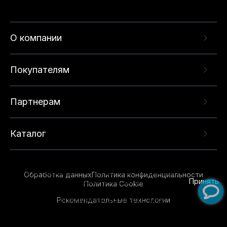
О компании
Покупателям
Партнерам
Каталог
Данный веб-сайт использует cookie-файлы и
рекомендательные технологии в целях
предоставления вам лучшего пользовательского
опыта на нашем сайте. Продолжая использовать
Обработка данных
Политика конфиденциальности
данный сайт, вы соглашаетесь с использованием
Принять
Политика Cookie
нами
cookie-файлов
и рекомендательных
Рекомендательные технологии
технологий. Для получения дополнительной
информации см.
Условия предоставления
рекомендательных технологий
.