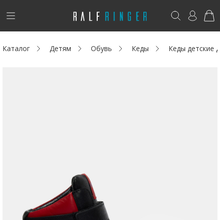
!
Возникли вопросы? -
club@ralf.ru
Каталог
Детям
Обувь
Кеды
Кеды детские
Новинки
Женщинам
Мужчинам
Детям
Капсула
Аутлет
Акции / Новости
Адреса магазинов