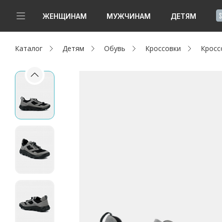
!
ЖЕНЩИНАМ
МУЖЧИНАМ
ДЕТЯМ
Каталог
Детям
Обувь
Кроссовки
Кросс
Новинки
Да, все верно
Изменить город
Женщинам
Мужчинам
Детям
Капсула
Аутлет
Акции / Новости
Адреса магазинов