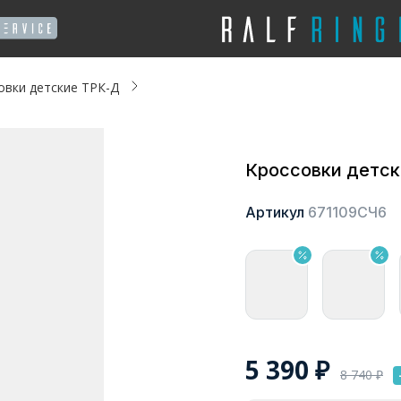
овки детские ТРК-Д
Кроссовки детс
Артикул
671109СЧ6
5 390
₽
8 740
₽