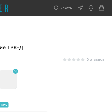
искать
кие ТРК-Д
0 отзывов
-38%