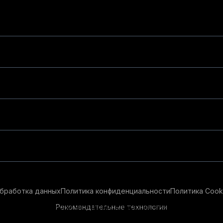
бработка данных
Политика конфиденциальности
Политика Cook
Рекомендательные технологии
ендательные технологии в целях предоставления вам лучшего 
айт, вы соглашаетесь с использованием нами
cookie-файлов
и р