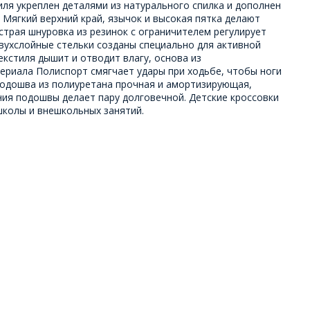
иля укреплен деталями из натурального спилка и дополнен
 Мягкий верхний край, язычок и высокая пятка делают
трая шнуровка из резинок с ограничителем регулирует
вухслойные стельки созданы специально для активной
текстиля дышит и отводит влагу, основа из
ериала Полиспорт смягчает удары при ходьбе, чтобы ноги
подошва из полиуретана прочная и амортизирующая,
ния подошвы делает пару долговечной. Детские кроссовки
школы и внешкольных занятий.