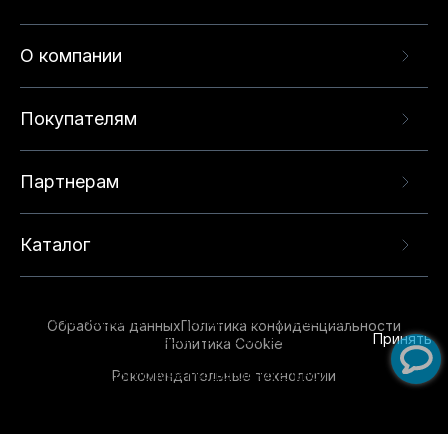
О компании
Покупателям
Партнерам
Каталог
Данный веб-сайт использует cookie-файлы и
рекомендательные технологии в целях
предоставления вам лучшего пользовательского
опыта на нашем сайте. Продолжая использовать
Обработка данных
Политика конфиденциальности
данный сайт, вы соглашаетесь с использованием
Принять
Политика Cookie
нами
cookie-файлов
и рекомендательных
Рекомендательные технологии
технологий. Для получения дополнительной
информации см.
Условия предоставления
рекомендательных технологий
.