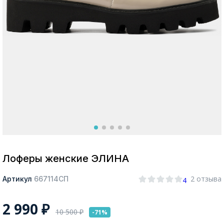
Москва
Да, все верно
Изменить город
О компании
Покупателям
Лоферы женские ЭЛИНА
2 отзыва
Артикул
667114СП
4
2 990
₽
10 500
₽
-71%