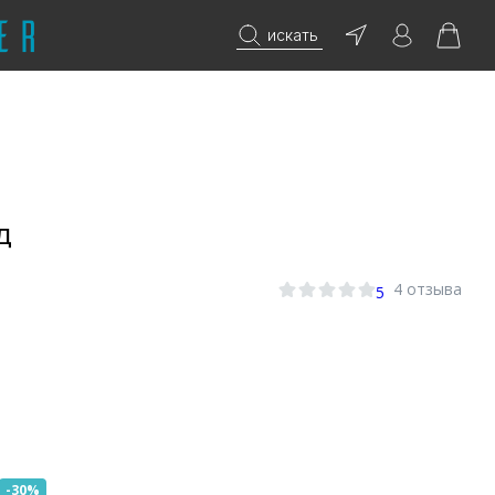
искать
Д
4 отзыва
5
-30%