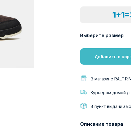
1+1
Выберите размер
Добавить в кор
В магазине RALF RI
Курьером домой / 
В пункт выдачи зак
Описание товара