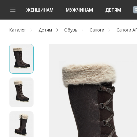
!
ЖЕНЩИНАМ
МУЖЧИНАМ
ДЕТЯМ
Каталог
Детям
Обувь
Сапоги
Сапоги А
Новинки
Да, все верно
Изменить город
Женщинам
Мужчинам
Детям
Капсула
Аутлет
Акции / Новости
Адреса магазинов