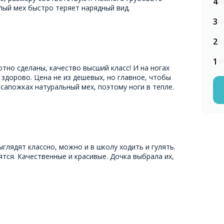
4
тлый мех быстро теряет нарядный вид.
3
2
1
тно сделаны, качество высший класс! И на ногах
 здорово. Цена не из дешевых, но главное, чтобы
х сапожках натуральный мех, поэтому ноги в тепле.
глядят классно, можно и в школу ходить и гулять.
тся. Качественные и красивые. Дочка выбрала их,