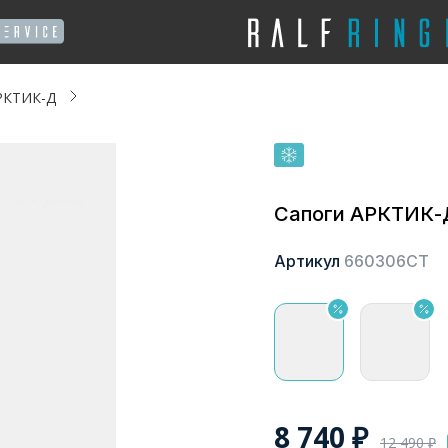
РКТИК-Д
Сапоги АРКТИК-
Артикул
660306СТ
8 740
₽
12 490
₽