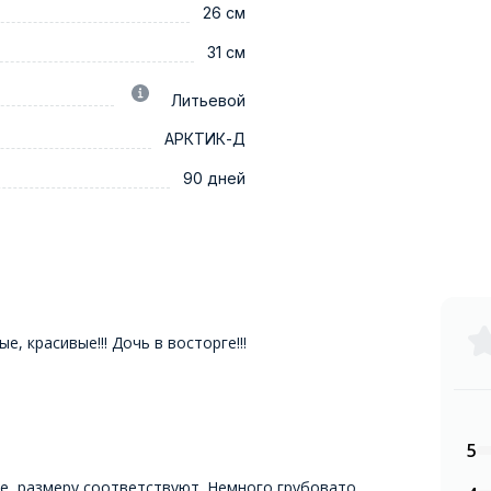
26 см
31 см
Литьевой
АРКТИК-Д
90 дней
е, красивые!!! Дочь в восторге!!!
5
е, размеру соответствуют. Немного грубовато