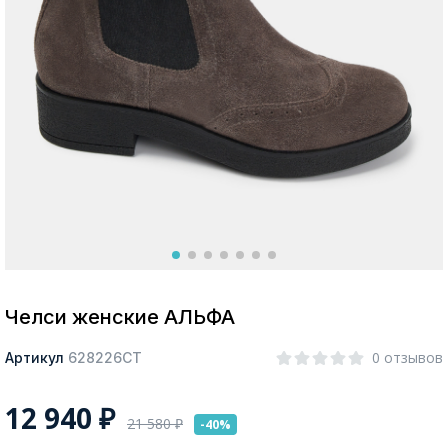
Москва
Да, все верно
Изменить город
О компании
Покупателям
Челси женские АЛЬФА
0 отзывов
Артикул
628226СТ
12 940
₽
21 580
₽
-40%