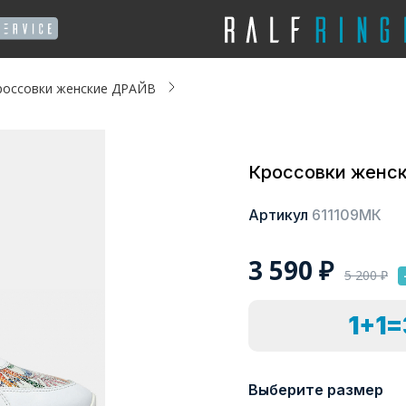
россовки женские ДРАЙВ
Кроссовки женс
Артикул
611109МК
3 590
₽
5 200
₽
1+1
Выберите размер