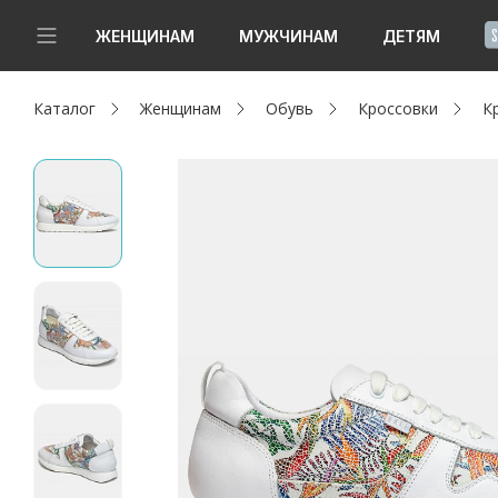
!
ЖЕНЩИНАМ
МУЖЧИНАМ
ДЕТЯМ
Каталог
Женщинам
Обувь
Кроссовки
К
Новинки
Да, все верно
Изменить город
Женщинам
Мужчинам
Детям
Капсула
Аутлет
Акции / Новости
Адреса магазинов