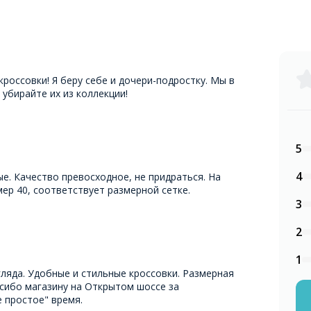
россовки! Я беру себе и дочери-подростку. Мы в
 убирайте их из коллекции!
5
4
е. Качество превосходное, не придраться. На
ер 40, соответствует размерной сетке.
3
2
1
гляда. Удобные и стильные кроссовки. Размерная
асибо магазину на Открытом шоссе за
е простое" время.