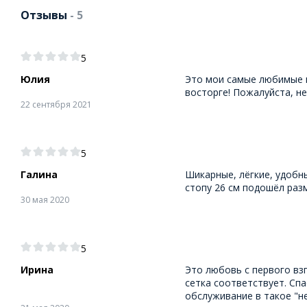
Отзывы
- 5
5
Юлия
Это мои самые любимые к
восторге! Пожалуйста, не
22 сентября 2021
5
Галина
Шикарные, лёгкие, удобны
стопу 26 см подошёл разм
30 мая 2020
5
Ирина
Это любовь с первого вз
сетка соответствует. Сп
обслуживание в такое "н