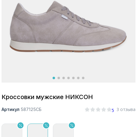
Москва
Да, все верно
Изменить город
О компании
Покупателям
Кроссовки мужские НИКСОН
3 отзыва
Артикул
587125СБ
5