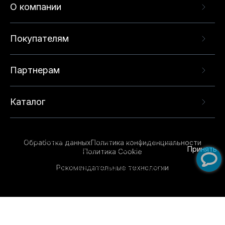
О компании
Покупателям
Партнерам
Каталог
Данный веб-сайт использует cookie-файлы и
рекомендательные технологии в целях
предоставления вам лучшего пользовательского
опыта на нашем сайте. Продолжая использовать
Обработка данных
Политика конфиденциальности
данный сайт, вы соглашаетесь с использованием
Принять
Политика Cookie
нами
cookie-файлов
и рекомендательных
Рекомендательные технологии
технологий. Для получения дополнительной
информации см.
Условия предоставления
рекомендательных технологий
.