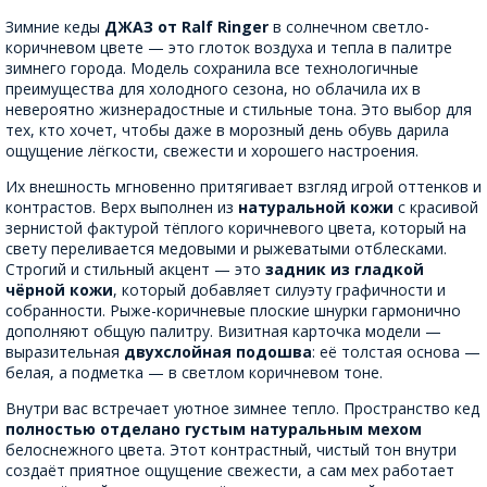
Зимние кеды
ДЖАЗ от Ralf Ringer
в солнечном светло-
коричневом цвете — это глоток воздуха и тепла в палитре
зимнего города. Модель сохранила все технологичные
преимущества для холодного сезона, но облачила их в
невероятно жизнерадостные и стильные тона. Это выбор для
тех, кто хочет, чтобы даже в морозный день обувь дарила
ощущение лёгкости, свежести и хорошего настроения.
Их внешность мгновенно притягивает взгляд игрой оттенков и
контрастов. Верх выполнен из
натуральной кожи
с красивой
зернистой фактурой тёплого коричневого цвета, который на
свету переливается медовыми и рыжеватыми отблесками.
Строгий и стильный акцент — это
задник из гладкой
чёрной кожи
, который добавляет силуэту графичности и
собранности. Рыже-коричневые плоские шнурки гармонично
дополняют общую палитру. Визитная карточка модели —
выразительная
двухслойная подошва
: её толстая основа —
белая, а подметка — в светлом коричневом тоне.
Внутри вас встречает уютное зимнее тепло. Пространство кед
полностью отделано густым натуральным мехом
белоснежного цвета. Этот контрастный, чистый тон внутри
создаёт приятное ощущение свежести, а сам мех работает