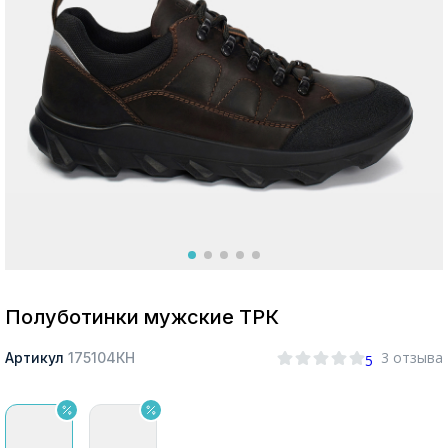
Москва
Да, все верно
Изменить город
О компании
Покупателям
Полуботинки мужские ТРК
3 отзыва
Артикул
175104КН
5