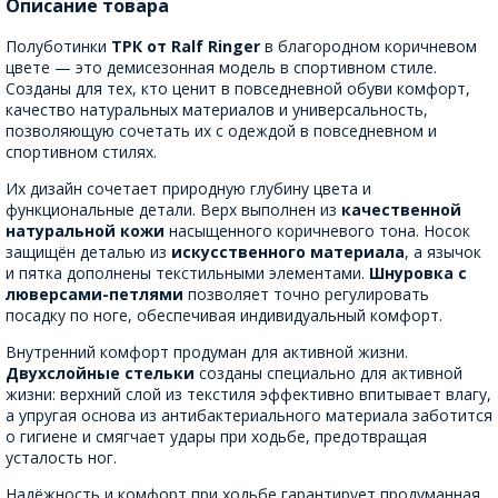
Описание товара
Полуботинки
ТРК от Ralf Ringer
в благородном коричневом
цвете — это демисезонная модель в спортивном стиле.
Созданы для тех, кто ценит в повседневной обуви комфорт,
качество натуральных материалов и универсальность,
позволяющую сочетать их с одеждой в повседневном и
спортивном стилях.
Их дизайн сочетает природную глубину цвета и
функциональные детали. Верх выполнен из
качественной
натуральной кожи
насыщенного коричневого тона. Носок
защищён деталью из
искусственного материала
, а язычок
и пятка дополнены текстильными элементами.
Шнуровка с
люверсами-петлями
позволяет точно регулировать
посадку по ноге, обеспечивая индивидуальный комфорт.
Внутренний комфорт продуман для активной жизни.
Двухслойные стельки
созданы специально для активной
жизни: верхний слой из текстиля эффективно впитывает влагу,
а упругая основа из антибактериального материала заботится
о гигиене и смягчает удары при ходьбе, предотвращая
усталость ног.
Надёжность и комфорт при ходьбе гарантирует продуманная