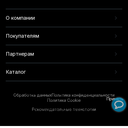
О компании
Покупателям
Партнерам
Каталог
Данный веб-сайт использует cookie-файлы и
рекомендательные технологии в целях
предоставления вам лучшего пользовательского
опыта на нашем сайте. Продолжая использовать
Обработка данных
Политика конфиденциальности
данный сайт, вы соглашаетесь с использованием
Принять
Политика Cookie
нами
cookie-файлов
и рекомендательных
Рекомендательные технологии
технологий. Для получения дополнительной
информации см.
Условия предоставления
рекомендательных технологий
.