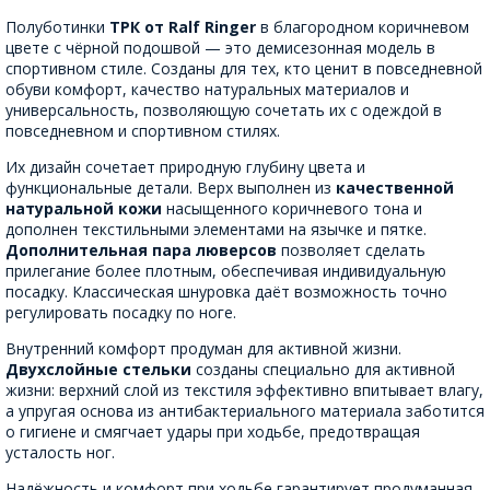
Полуботинки
ТРК от Ralf Ringer
в благородном коричневом
цвете с чёрной подошвой — это демисезонная модель в
спортивном стиле. Созданы для тех, кто ценит в повседневной
обуви комфорт, качество натуральных материалов и
универсальность, позволяющую сочетать их с одеждой в
повседневном и спортивном стилях.
Их дизайн сочетает природную глубину цвета и
функциональные детали. Верх выполнен из
качественной
натуральной кожи
насыщенного коричневого тона и
дополнен текстильными элементами на язычке и пятке.
Дополнительная пара люверсов
позволяет сделать
прилегание более плотным, обеспечивая индивидуальную
посадку. Классическая шнуровка даёт возможность точно
регулировать посадку по ноге.
Внутренний комфорт продуман для активной жизни.
Двухслойные стельки
созданы специально для активной
жизни: верхний слой из текстиля эффективно впитывает влагу,
а упругая основа из антибактериального материала заботится
о гигиене и смягчает удары при ходьбе, предотвращая
усталость ног.
Надёжность и комфорт при ходьбе гарантирует продуманная