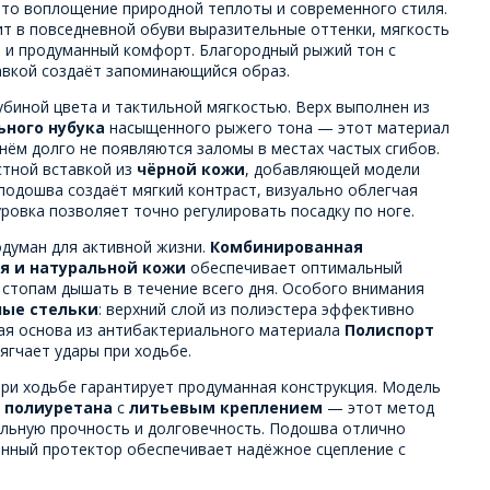
это воплощение природной теплоты и современного стиля.
ит в повседневной обуви выразительные оттенки, мягкость
 и продуманный комфорт. Благородный рыжий тон с
авкой создаёт запоминающийся образ.
убиной цвета и тактильной мягкостью. Верх выполнен из
ьного нубука
насыщенного рыжего тона — этот материал
 нём долго не появляются заломы в местах частых сгибов.
стной вставкой из
чёрной кожи
, добавляющей модели
подошва создаёт мягкий контраст, визуально облегчая
уровка позволяет точно регулировать посадку по ноге.
думан для активной жизни.
Комбинированная
я и натуральной кожи
обеспечивает оптимальный
 стопам дышать в течение всего дня. Особого внимания
ные стельки
: верхний слой из полиэстера эффективно
гая основа из антибактериального материала
Полиспорт
мягчает удары при ходьбе.
ри ходьбе гарантирует продуманная конструкция. Модель
 полиуретана
с
литьевым креплением
— этот метод
льную прочность и долговечность. Подошва отлично
анный протектор обеспечивает надёжное сцепление с