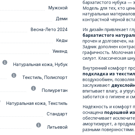
бархатистого нубука — 
Мужской
Модель для тех, кто цен
натуральных материалов
Деми
контрастной чёрной вст
Их дизайн привлекает гл
Весна-Лето 2024
бархатистого натурал
Кеды
прочен и долговечен, на
Задник дополнен контра
Уикенд
графичность. Молочная 
силуэт. Классическая шн
Натуральная кожа, Нубук
Внутренний комфорт про
подкладка из текстил
Текстиль, Полиспорт
воздухообмен, позволяя
заслуживают
двухслой
Полиуретан
впитывает влагу, а упру
заботится о гигиене и с
Натуральная кожа, Текстиль
Надёжность и комфорт п
оснащена
подошвой из
Стандарт
обеспечивает исключите
амортизирует, а продум
Литьевой
разными поверхностями.