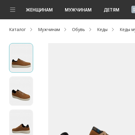
!
ЖЕНЩИНАМ
МУЖЧИНАМ
ДЕТЯМ
Каталог
Мужчинам
Обувь
Кеды
Кеды м
Новинки
Да, все верно
Изменить город
Женщинам
Мужчинам
Детям
Капсула
Аутлет
Акции / Новости
Адреса магазинов