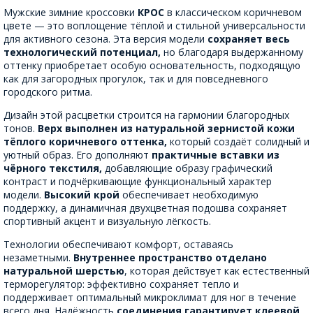
Мужские зимние кроссовки
КРОС
в классическом коричневом
цвете — это воплощение тёплой и стильной универсальности
для активного сезона. Эта версия модели
сохраняет весь
технологический потенциал,
но благодаря выдержанному
оттенку приобретает особую основательность, подходящую
как для загородных прогулок, так и для повседневного
городского ритма.
Дизайн этой расцветки строится на гармонии благородных
тонов.
Верх выполнен из натуральной зернистой кожи
тёплого коричневого оттенка,
который создаёт солидный и
уютный образ. Его дополняют
практичные вставки из
чёрного текстиля,
добавляющие образу графический
контраст и подчёркивающие функциональный характер
модели.
Высокий крой
обеспечивает необходимую
поддержку, а динамичная двухцветная подошва сохраняет
спортивный акцент и визуальную лёгкость.
Технологии обеспечивают комфорт, оставаясь
незаметными.
Внутреннее пространство отделано
натуральной шерстью
, которая действует как естественный
терморегулятор: эффективно сохраняет тепло и
поддерживает оптимальный микроклимат для ног в течение
всего дня. Надёжность
соединения гарантирует клеевой