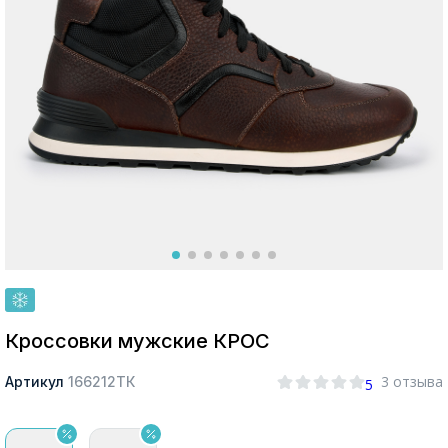
Москва
Да, все верно
Изменить город
О компании
Покупателям
Кроссовки мужские КРОС
3 отзыва
Артикул
166212ТК
5