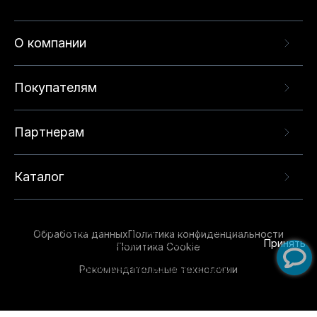
О компании
Покупателям
Партнерам
Каталог
Данный веб-сайт использует cookie-файлы и
рекомендательные технологии в целях
предоставления вам лучшего пользовательского
опыта на нашем сайте. Продолжая использовать
Обработка данных
Политика конфиденциальности
данный сайт, вы соглашаетесь с использованием
Принять
Политика Cookie
нами
cookie-файлов
и рекомендательных
Рекомендательные технологии
технологий. Для получения дополнительной
информации см.
Условия предоставления
рекомендательных технологий
.