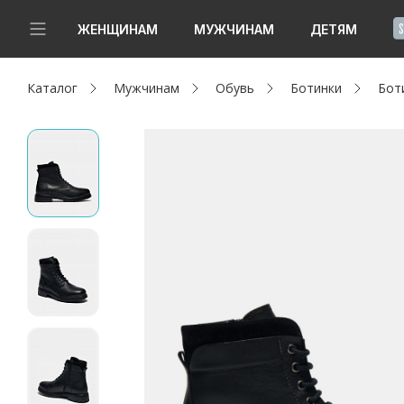
!
ЖЕНЩИНАМ
МУЖЧИНАМ
ДЕТЯМ
Каталог
Мужчинам
Обувь
Ботинки
Бот
Новинки
Да, все верно
Изменить город
Женщинам
Мужчинам
Детям
Капсула
Аутлет
Акции / Новости
Адреса магазинов