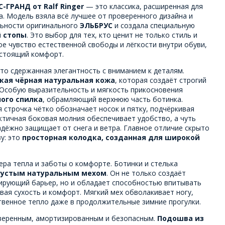
-ГРАНД от Ralf Ringer
— это классика, расширенная для
. Модель взяла всё лучшее от проверенного дизайна и
льности оригинального
ЭЛЬБРУС
и создала специальную
 стопы
. Это выбор для тех, кто ценит не только стиль и
ое чувство естественной свободы и лёгкости внутри обуви,
астоящий комфорт.
то сдержанная элегантность с вниманием к деталям.
кая чёрная натуральная кожа
, которая создаёт строгий
. Особую выразительность и мягкость прикосновения
ного спилка
, обрамляющий верхнюю часть ботинка.
 строчка чётко обозначает носок и пятку, подчёркивая
ктичная боковая молния обеспечивает удобство, а чуть
дёжно защищает от снега и ветра. Главное отличие скрыто
у: это
просторная колодка, созданная для широкой
ра тепла и заботы о комфорте. Ботинки и стелька
густым натуральным мехом
. Он не только создаёт
рующий барьер, но и обладает способностью впитывать
ая сухость и комфорт. Мягкий мех обволакивает ногу,
твенное тепло даже в продолжительные зимние прогулки.
веренным, амортизированным и безопасным.
Подошва из