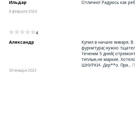
Ильдар
Отлично! Радуюсь как реб
8 февраля 2024
4
Александр
Купил в начале января. 
фурнитура( нужно тщател
течении 5 дней( отремон
теплые,не маркие. Хотело
ШНУРКИ- Дер**о. При...
П
30 января 2023