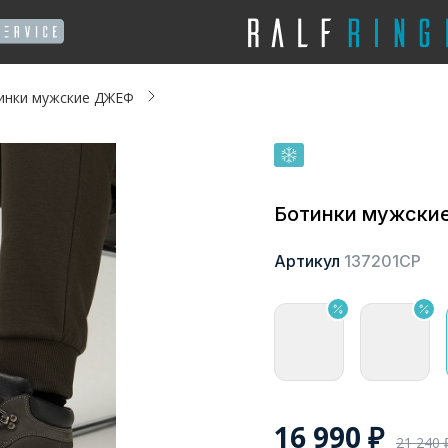
инки мужские ДЖЕФ
Ботинки мужски
Артикул
137201СР
16 990
₽
21 240