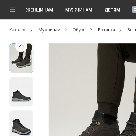
!
ЖЕНЩИНАМ
МУЖЧИНАМ
ДЕТЯМ
Каталог
Мужчинам
Обувь
Ботинки
Бот
Новинки
Да, все верно
Изменить город
Женщинам
Мужчинам
Детям
Капсула
Аутлет
Акции / Новости
Адреса магазинов