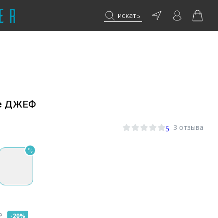
искать
е ДЖЕФ
3 отзыва
5
₽
-20%