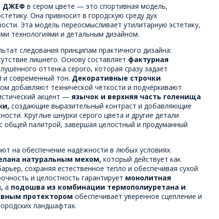
и
ДЖЕФ
в сером цвете — это спортивная модель,
стетику. Она привносит в городскую среду дух
вости. Эта модель переосмысливает утилитарную эстетику,
ыми технологиями и детальным дизайном.
льтат следования принципам практичного дизайна:
сутствие лишнего. Основу составляет
фактурная
лушённого оттенка серого, которая сразу задаёт
й и современный тон.
Декоративные строчки
ом добавляют технической чёткости и подчёркивают
листический акцент —
язычок и верхняя часть голенища
жи,
создающие выразительный контраст и добавляющие
ности. Круглые шнурки серого цвета и другие детали
с общей палитрой, завершая целостный и продуманный
ают на обеспечение надёжности в любых условиях.
елана натуральным мехом,
который действует как
арьер, сохраняя естественное тепло и обеспечивая сухой
очность и целостность гарантирует
монолитная
,
а
подошва из комбинации термополиуретана и
сивным протектором
обеспечивает уверенное сцепление и
городских ландшафтах.