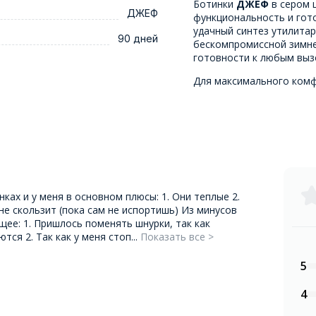
Ботинки
ДЖЕФ
в сером ц
ДЖЕФ
функциональность и гот
удачный синтез утилитар
90 дней
бескомпромиссной зимне
готовности к любым выз
Для максимального ком
нках и у меня в основном плюсы: 1. Они теплые 2.
е скользит (пока сам не испортишь) Из минусов
щее: 1. Пришлось поменять шнурки, так как
ся 2. Так как у меня стоп...
Показать все >
5
4