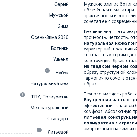
Мужские зимние ботинк
Серый
облечённая в милитари-э
Мужской
практичности и выносли
сочетая её с современн
Зима
Внешний вид — это резу
прочность, чёткость, от
Осень-Зима 2026
натуральная кожа
приг
Ботинки
характерный, практичны
контрастным серым цвет
Уикенд
конструкцию. Яркий сти
из гладкой чёрной ко
образу структурной слож
Нубук
гармонично сочетаются 
Натуральный мех
образ.
Технологии здесь работ
ТПУ, Полиуретан
Внутренняя часть отд
эффективный тепловой б
Мех натуральный
комфорт. Абсолютную пр
литьевая конструкция
Стандарт
полиуретана с агрес
амортизацию на зимних 
Литьевой